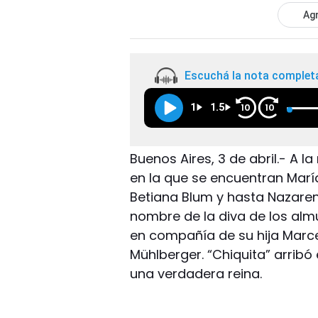
Agr
Escuchá la nota complet
1
1.5
10
10
Buenos Aires, 3 de abril.- A 
en la que se encuentran María 
Betiana Blum y hasta Nazaren
nombre de la diva de los alm
en compañía de su hija Marcela
Mühlberger. “Chiquita” arribó
una verdadera reina.