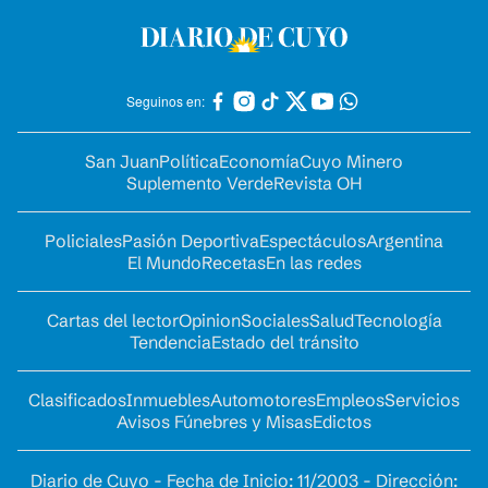
Seguinos en:
San Juan
Política
Economía
Cuyo Minero
Suplemento Verde
Revista OH
Policiales
Pasión Deportiva
Espectáculos
Argentina
El Mundo
Recetas
En las redes
Cartas del lector
Opinion
Sociales
Salud
Tecnología
Tendencia
Estado del tránsito
Clasificados
Inmuebles
Automotores
Empleos
Servicios
Avisos Fúnebres y Misas
Edictos
Diario de Cuyo - Fecha de Inicio: 11/2003 - Dirección: