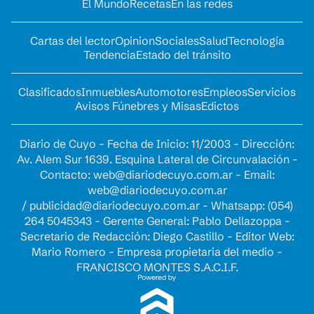
El Mundo
Recetas
En las redes
Cartas del lector
Opinion
Sociales
Salud
Tecnología
Tendencia
Estado del tránsito
Clasificados
Inmuebles
Automotores
Empleos
Servicios
Avisos Fúnebres y Misas
Edictos
Diario de Cuyo - Fecha de Inicio: 11/2003 - Dirección:
Av. Alem Sur 1639. Esquina Lateral de Circunvalación -
Contacto:
web@diariodecuyo.com.ar
- Email:
web@diariodecuyo.com.ar
/
publicidad@diariodecuyo.com.ar
-
Whatsapp: (054)
264 5045343 - Gerente General: Pablo Dellazoppa -
Secretario de Redacción: Diego Castillo - Editor Web:
Mario Romero - Empresa propietaria del medio -
FRANCISCO MONTES S.A.C.I.F.