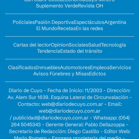
Suplemento Verde
Revista OH
Policiales
Pasión Deportiva
Espectáculos
Argentina
El Mundo
Recetas
En las redes
Cartas del lector
Opinion
Sociales
Salud
Tecnología
Tendencia
Estado del tránsito
Clasificados
Inmuebles
Automotores
Empleos
Servicios
Avisos Fúnebres y Misas
Edictos
Diario de Cuyo - Fecha de Inicio: 11/2003 - Dirección:
Av. Alem Sur 1639. Esquina Lateral de Circunvalación -
Contacto:
web@diariodecuyo.com.ar
- Email:
web@diariodecuyo.com.ar
/
publicidad@diariodecuyo.com.ar
-
Whatsapp: (054)
264 5045343 - Gerente General: Pablo Dellazoppa -
Secretario de Redacción: Diego Castillo - Editor Web:
Mario Romero - Empresa propietaria del medio -