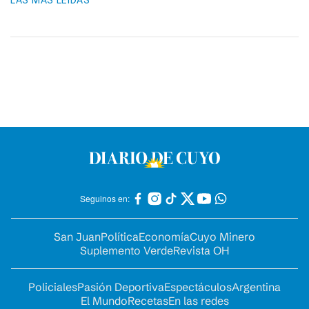
LAS MÁS LEIDAS
Seguinos en:
San Juan
Política
Economía
Cuyo Minero
Suplemento Verde
Revista OH
Policiales
Pasión Deportiva
Espectáculos
Argentina
El Mundo
Recetas
En las redes