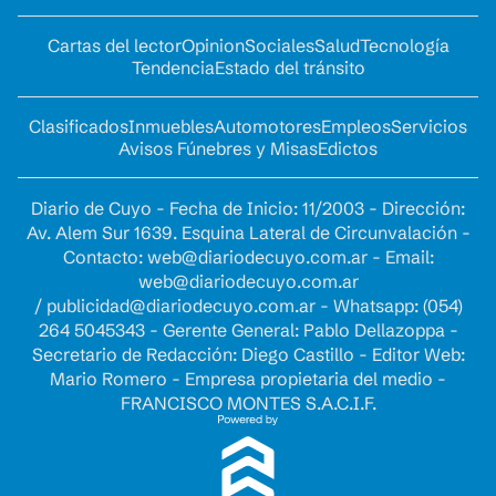
Cartas del lector
Opinion
Sociales
Salud
Tecnología
Tendencia
Estado del tránsito
Clasificados
Inmuebles
Automotores
Empleos
Servicios
Avisos Fúnebres y Misas
Edictos
Diario de Cuyo - Fecha de Inicio: 11/2003 - Dirección:
Av. Alem Sur 1639. Esquina Lateral de Circunvalación -
Contacto:
web@diariodecuyo.com.ar
- Email:
web@diariodecuyo.com.ar
/
publicidad@diariodecuyo.com.ar
-
Whatsapp: (054)
264 5045343 - Gerente General: Pablo Dellazoppa -
Secretario de Redacción: Diego Castillo - Editor Web:
Mario Romero - Empresa propietaria del medio -
FRANCISCO MONTES S.A.C.I.F.