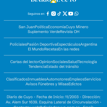
Seguinos en:
San Juan
Política
Economía
Cuyo Minero
Suplemento Verde
Revista OH
Policiales
Pasión Deportiva
Espectáculos
Argentina
El Mundo
Recetas
En las redes
Cartas del lector
Opinion
Sociales
Salud
Tecnología
Tendencia
Estado del tránsito
Clasificados
Inmuebles
Automotores
Empleos
Servicios
Avisos Fúnebres y Misas
Edictos
Diario de Cuyo - Fecha de Inicio: 11/2003 - Dirección:
Av. Alem Sur 1639. Esquina Lateral de Circunvalación -