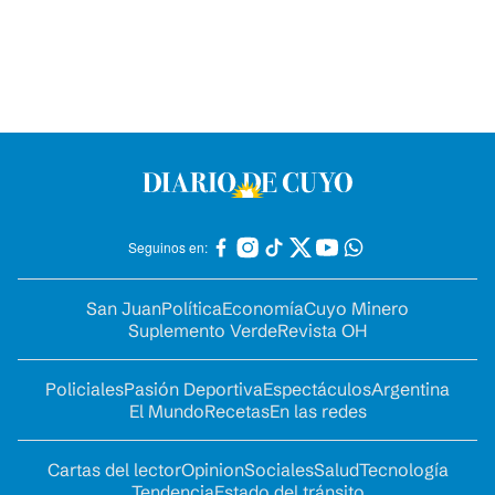
Seguinos en:
San Juan
Política
Economía
Cuyo Minero
Suplemento Verde
Revista OH
Policiales
Pasión Deportiva
Espectáculos
Argentina
El Mundo
Recetas
En las redes
Cartas del lector
Opinion
Sociales
Salud
Tecnología
Tendencia
Estado del tránsito