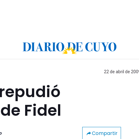
22 de abril de 200
 repudió
de Fidel
Compartir
o