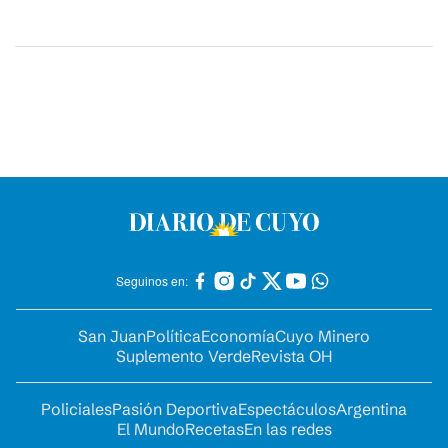
Seguinos en:
San Juan
Política
Economía
Cuyo Minero
Suplemento Verde
Revista OH
Policiales
Pasión Deportiva
Espectáculos
Argentina
El Mundo
Recetas
En las redes