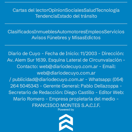
Cartas del lector
Opinion
Sociales
Salud
Tecnología
Tendencia
Estado del tránsito
Clasificados
Inmuebles
Automotores
Empleos
Servicios
Avisos Fúnebres y Misas
Edictos
Diario de Cuyo - Fecha de Inicio: 11/2003 - Dirección:
Av. Alem Sur 1639. Esquina Lateral de Circunvalación -
Contacto:
web@diariodecuyo.com.ar
- Email:
web@diariodecuyo.com.ar
/
publicidad@diariodecuyo.com.ar
-
Whatsapp: (054)
264 5045343 - Gerente General: Pablo Dellazoppa -
Secretario de Redacción: Diego Castillo - Editor Web:
Mario Romero - Empresa propietaria del medio -
FRANCISCO MONTES S.A.C.I.F.