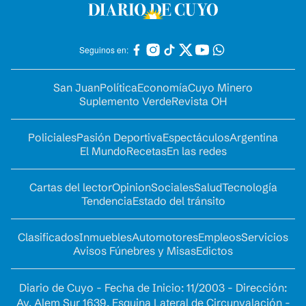
Seguinos en:
San Juan
Política
Economía
Cuyo Minero
Suplemento Verde
Revista OH
Policiales
Pasión Deportiva
Espectáculos
Argentina
El Mundo
Recetas
En las redes
Cartas del lector
Opinion
Sociales
Salud
Tecnología
Tendencia
Estado del tránsito
Clasificados
Inmuebles
Automotores
Empleos
Servicios
Avisos Fúnebres y Misas
Edictos
Diario de Cuyo - Fecha de Inicio: 11/2003 - Dirección:
Av. Alem Sur 1639. Esquina Lateral de Circunvalación -