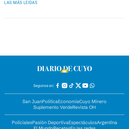
LAS MÁS LEIDAS
Seguinos en:
San Juan
Política
Economía
Cuyo Minero
Suplemento Verde
Revista OH
Policiales
Pasión Deportiva
Espectáculos
Argentina
El Mundo
Recetas
En las redes