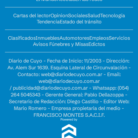
Cartas del lector
Opinion
Sociales
Salud
Tecnología
Tendencia
Estado del tránsito
Clasificados
Inmuebles
Automotores
Empleos
Servicios
Avisos Fúnebres y Misas
Edictos
Diario de Cuyo - Fecha de Inicio: 11/2003 - Dirección:
Av. Alem Sur 1639. Esquina Lateral de Circunvalación -
Contacto:
web@diariodecuyo.com.ar
- Email:
web@diariodecuyo.com.ar
/
publicidad@diariodecuyo.com.ar
-
Whatsapp: (054)
264 5045343 - Gerente General: Pablo Dellazoppa -
Secretario de Redacción: Diego Castillo - Editor Web:
Mario Romero - Empresa propietaria del medio -
FRANCISCO MONTES S.A.C.I.F.