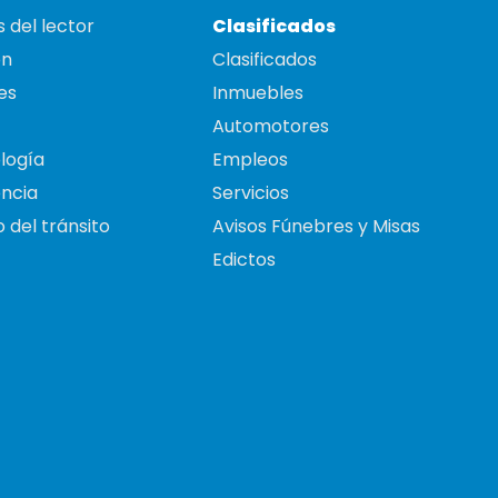
 del lector
Clasificados
on
Clasificados
es
Inmuebles
Automotores
logía
Empleos
ncia
Servicios
 del tránsito
Avisos Fúnebres y Misas
Edictos