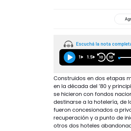
Agr
Escuchá la nota complet
1
1.5
10
10
Construidos en dos etapas muy
en la década del ’80 y princip
se hicieron con fondos nacio
destinarse a la hotelería, de 
fueron concesionados a priv
recuperación y a punto de inic
otros dos hoteles abandonad