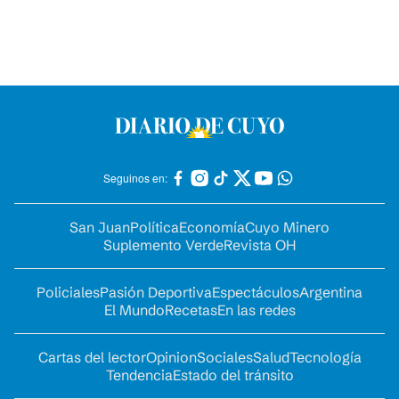
Seguinos en:
San Juan
Política
Economía
Cuyo Minero
Suplemento Verde
Revista OH
Policiales
Pasión Deportiva
Espectáculos
Argentina
El Mundo
Recetas
En las redes
Cartas del lector
Opinion
Sociales
Salud
Tecnología
Tendencia
Estado del tránsito