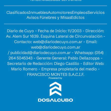
Clasificados
Inmuebles
Automotores
Empleos
Servicios
Avisos Fúnebres y Misas
Edictos
Diario de Cuyo - Fecha de Inicio: 11/2003 - Dirección:
Av. Alem Sur 1639. Esquina Lateral de Circunvalación -
Contacto:
web@diariodecuyo.com.ar
- Email:
web@diariodecuyo.com.ar
/
publicidad@diariodecuyo.com.ar
-
Whatsapp: (054)
264 5045343 - Gerente General: Pablo Dellazoppa -
Secretario de Redacción: Diego Castillo - Editor Web:
Mario Romero - Empresa propietaria del medio -
FRANCISCO MONTES S.A.C.I.F.