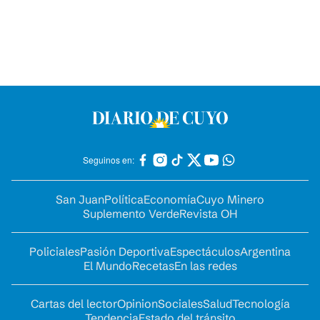
Seguinos en:
San Juan
Política
Economía
Cuyo Minero
Suplemento Verde
Revista OH
Policiales
Pasión Deportiva
Espectáculos
Argentina
El Mundo
Recetas
En las redes
Cartas del lector
Opinion
Sociales
Salud
Tecnología
Tendencia
Estado del tránsito