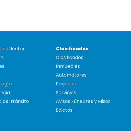
 del lector
Clasificados
on
Clasificados
es
Inmuebles
Automotores
logía
Empleos
ncia
Servicios
 del tránsito
Avisos Fúnebres y Misas
Edictos