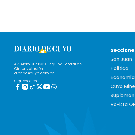
Seccione
San Juan
Av. Alem Sur 1639. Esquina Lateral de
Política
Circunvalación
diariodecuyo.com.ar
Economía
Siguenos en:
Cuyo Mine
Suplemen
Revista O