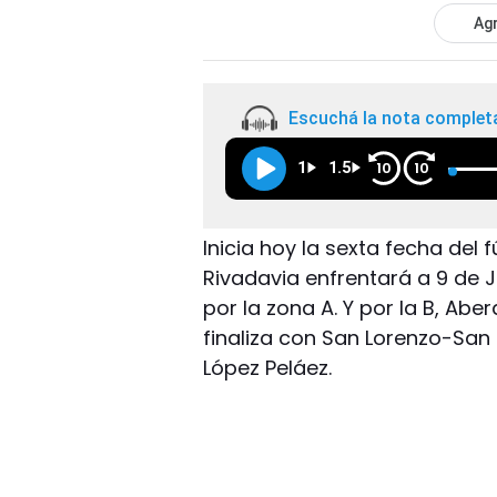
Agr
Escuchá la nota complet
1
1.5
10
10
Inicia hoy la sexta fecha del f
Rivadavia enfrentará a 9 de 
por la zona A. Y por la B, Abe
finaliza con San Lorenzo-San
López Peláez.