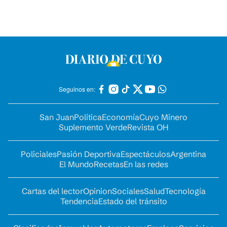
Seguinos en:
San Juan
Política
Economía
Cuyo Minero
Suplemento Verde
Revista OH
Policiales
Pasión Deportiva
Espectáculos
Argentina
El Mundo
Recetas
En las redes
Cartas del lector
Opinion
Sociales
Salud
Tecnología
Tendencia
Estado del tránsito