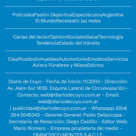
Policiales
Pasión Deportiva
Espectáculos
Argentina
El Mundo
Recetas
En las redes
Cartas del lector
Opinion
Sociales
Salud
Tecnología
Tendencia
Estado del tránsito
Clasificados
Inmuebles
Automotores
Empleos
Servicios
Avisos Fúnebres y Misas
Edictos
Diario de Cuyo - Fecha de Inicio: 11/2003 - Dirección:
Av. Alem Sur 1639. Esquina Lateral de Circunvalación -
Contacto:
web@diariodecuyo.com.ar
- Email:
web@diariodecuyo.com.ar
/
publicidad@diariodecuyo.com.ar
-
Whatsapp: (054)
264 5045343 - Gerente General: Pablo Dellazoppa -
Secretario de Redacción: Diego Castillo - Editor Web:
Mario Romero - Empresa propietaria del medio -
FRANCISCO MONTES S.A.C.I.F.