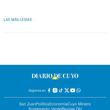
LAS MÁS LEIDAS
Seguinos en:
San Juan
Política
Economía
Cuyo Minero
Suplemento Verde
Revista OH