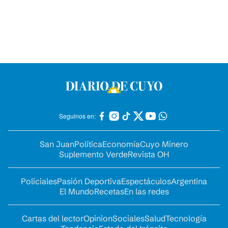
Seguinos en:
San Juan
Política
Economía
Cuyo Minero
Suplemento Verde
Revista OH
Policiales
Pasión Deportiva
Espectáculos
Argentina
El Mundo
Recetas
En las redes
Cartas del lector
Opinion
Sociales
Salud
Tecnología