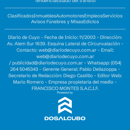
Tendencia
Estado del tránsito
Clasificados
Inmuebles
Automotores
Empleos
Servicios
Avisos Fúnebres y Misas
Edictos
Diario de Cuyo - Fecha de Inicio: 11/2003 - Dirección:
Av. Alem Sur 1639. Esquina Lateral de Circunvalación -
Contacto:
web@diariodecuyo.com.ar
- Email:
web@diariodecuyo.com.ar
/
publicidad@diariodecuyo.com.ar
-
Whatsapp: (054)
264 5045343 - Gerente General: Pablo Dellazoppa -
Secretario de Redacción: Diego Castillo - Editor Web:
Mario Romero - Empresa propietaria del medio -
FRANCISCO MONTES S.A.C.I.F.