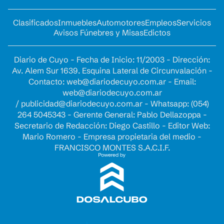
Clasificados
Inmuebles
Automotores
Empleos
Servicios
Avisos Fúnebres y Misas
Edictos
Diario de Cuyo - Fecha de Inicio: 11/2003 - Dirección:
Av. Alem Sur 1639. Esquina Lateral de Circunvalación -
Contacto:
web@diariodecuyo.com.ar
- Email:
web@diariodecuyo.com.ar
/
publicidad@diariodecuyo.com.ar
-
Whatsapp: (054)
264 5045343 - Gerente General: Pablo Dellazoppa -
Secretario de Redacción: Diego Castillo - Editor Web:
Mario Romero - Empresa propietaria del medio -
FRANCISCO MONTES S.A.C.I.F.