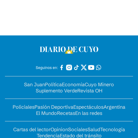
Seguinos en:
San Juan
Política
Economía
Cuyo Minero
Suplemento Verde
Revista OH
Policiales
Pasión Deportiva
Espectáculos
Argentina
El Mundo
Recetas
En las redes
Cartas del lector
Opinion
Sociales
Salud
Tecnología
Tendencia
Estado del tránsito