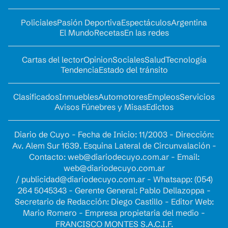
Policiales
Pasión Deportiva
Espectáculos
Argentina
El Mundo
Recetas
En las redes
Cartas del lector
Opinion
Sociales
Salud
Tecnología
Tendencia
Estado del tránsito
Clasificados
Inmuebles
Automotores
Empleos
Servicios
Avisos Fúnebres y Misas
Edictos
Diario de Cuyo - Fecha de Inicio: 11/2003 - Dirección:
Av. Alem Sur 1639. Esquina Lateral de Circunvalación -
Contacto:
web@diariodecuyo.com.ar
- Email:
web@diariodecuyo.com.ar
/
publicidad@diariodecuyo.com.ar
-
Whatsapp: (054)
264 5045343 - Gerente General: Pablo Dellazoppa -
Secretario de Redacción: Diego Castillo - Editor Web:
Mario Romero - Empresa propietaria del medio -
FRANCISCO MONTES S.A.C.I.F.