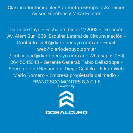
Clasificados
Inmuebles
Automotores
Empleos
Servicios
Avisos Fúnebres y Misas
Edictos
Diario de Cuyo - Fecha de Inicio: 11/2003 - Dirección:
Av. Alem Sur 1639. Esquina Lateral de Circunvalación -
Contacto:
web@diariodecuyo.com.ar
- Email:
web@diariodecuyo.com.ar
/
publicidad@diariodecuyo.com.ar
-
Whatsapp: (054)
264 5045343 - Gerente General: Pablo Dellazoppa -
Secretario de Redacción: Diego Castillo - Editor Web:
Mario Romero - Empresa propietaria del medio -
FRANCISCO MONTES S.A.C.I.F.