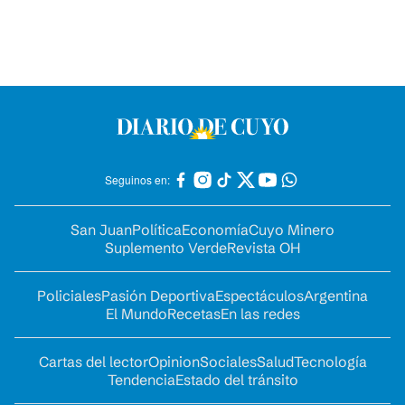
Seguinos en:
San Juan
Política
Economía
Cuyo Minero
Suplemento Verde
Revista OH
Policiales
Pasión Deportiva
Espectáculos
Argentina
El Mundo
Recetas
En las redes
Cartas del lector
Opinion
Sociales
Salud
Tecnología
Tendencia
Estado del tránsito