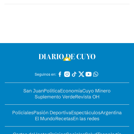
Seguinos en:
San Juan
Política
Economía
Cuyo Minero
Suplemento Verde
Revista OH
Policiales
Pasión Deportiva
Espectáculos
Argentina
El Mundo
Recetas
En las redes