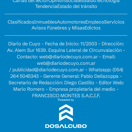
Cartas del lector
Opinion
Sociales
Salud
Tecnología
Tendencia
Estado del tránsito
Clasificados
Inmuebles
Automotores
Empleos
Servicios
Avisos Fúnebres y Misas
Edictos
Diario de Cuyo - Fecha de Inicio: 11/2003 - Dirección:
Av. Alem Sur 1639. Esquina Lateral de Circunvalación -
Contacto:
web@diariodecuyo.com.ar
- Email:
web@diariodecuyo.com.ar
/
publicidad@diariodecuyo.com.ar
-
Whatsapp: (054)
264 5045343 - Gerente General: Pablo Dellazoppa -
Secretario de Redacción: Diego Castillo - Editor Web:
Mario Romero - Empresa propietaria del medio -
FRANCISCO MONTES S.A.C.I.F.