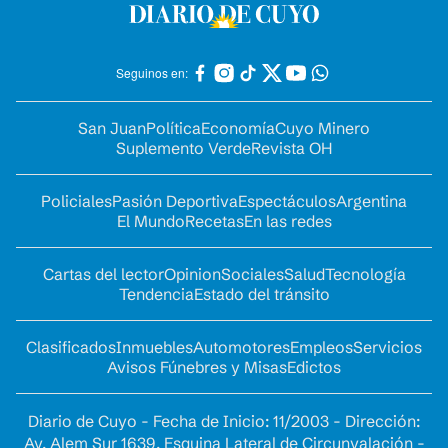
Seguinos en:
San Juan
Política
Economía
Cuyo Minero
Suplemento Verde
Revista OH
Policiales
Pasión Deportiva
Espectáculos
Argentina
El Mundo
Recetas
En las redes
Cartas del lector
Opinion
Sociales
Salud
Tecnología
Tendencia
Estado del tránsito
Clasificados
Inmuebles
Automotores
Empleos
Servicios
Avisos Fúnebres y Misas
Edictos
Diario de Cuyo - Fecha de Inicio: 11/2003 - Dirección:
Av. Alem Sur 1639. Esquina Lateral de Circunvalación -