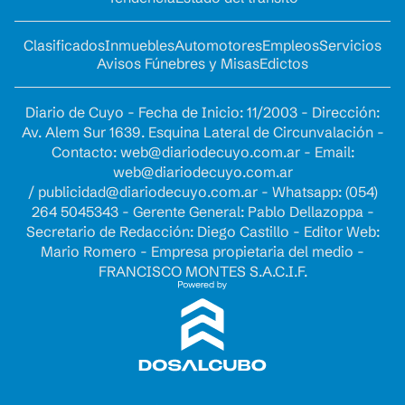
Clasificados
Inmuebles
Automotores
Empleos
Servicios
Avisos Fúnebres y Misas
Edictos
Diario de Cuyo - Fecha de Inicio: 11/2003 - Dirección:
Av. Alem Sur 1639. Esquina Lateral de Circunvalación -
Contacto:
web@diariodecuyo.com.ar
- Email:
web@diariodecuyo.com.ar
/
publicidad@diariodecuyo.com.ar
-
Whatsapp: (054)
264 5045343 - Gerente General: Pablo Dellazoppa -
Secretario de Redacción: Diego Castillo - Editor Web:
Mario Romero - Empresa propietaria del medio -
FRANCISCO MONTES S.A.C.I.F.