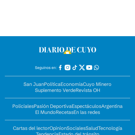
Seguinos en:
San Juan
Política
Economía
Cuyo Minero
Suplemento Verde
Revista OH
Policiales
Pasión Deportiva
Espectáculos
Argentina
El Mundo
Recetas
En las redes
Cartas del lector
Opinion
Sociales
Salud
Tecnología
Tendencia
Estado del tránsito