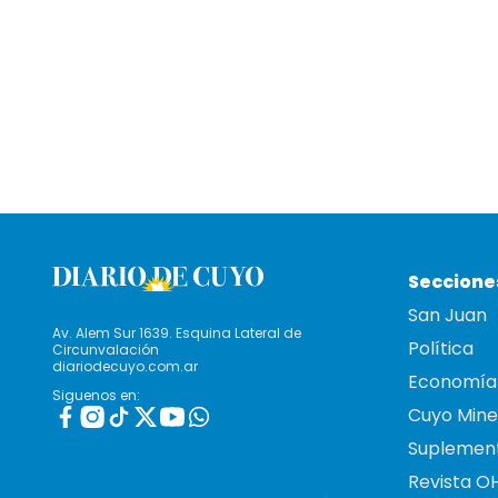
Seccione
San Juan
Av. Alem Sur 1639. Esquina Lateral de
Política
Circunvalación
diariodecuyo.com.ar
Economía
Siguenos en:
Cuyo Mine
Suplemen
Revista O