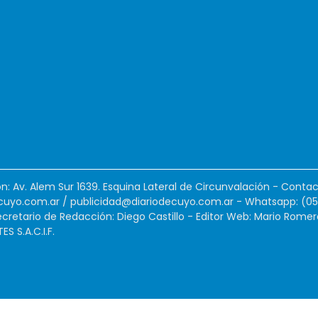
ión: Av. Alem Sur 1639. Esquina Lateral de Circunvalación - Contac
cuyo.com.ar
/
publicidad@diariodecuyo.com.ar
-
Whatsapp: (0
cretario de Redacción: Diego Castillo - Editor Web: Mario Romer
 S.A.C.I.F.