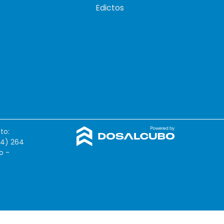
Edictos
to:
54) 264
o -