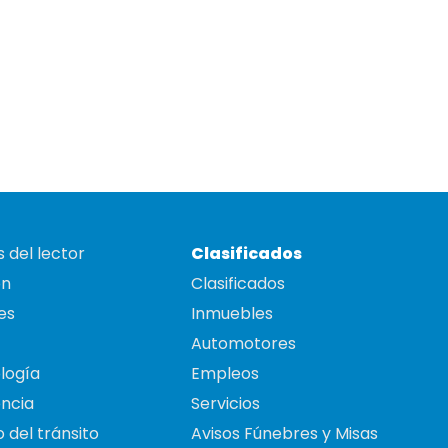
 del lector
Clasificados
on
Clasificados
es
Inmuebles
Automotores
logía
Empleos
ncia
Servicios
 del tránsito
Avisos Fúnebres y Misas