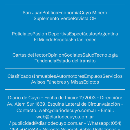
San Juan
Política
Economía
Cuyo Minero
Suplemento Verde
Revista OH
Policiales
Pasión Deportiva
Espectáculos
Argentina
El Mundo
Recetas
En las redes
Cartas del lector
Opinion
Sociales
Salud
Tecnología
Tendencia
Estado del tránsito
Clasificados
Inmuebles
Automotores
Empleos
Servicios
Avisos Fúnebres y Misas
Edictos
Diario de Cuyo - Fecha de Inicio: 11/2003 - Dirección:
Av. Alem Sur 1639. Esquina Lateral de Circunvalación -
Contacto:
web@diariodecuyo.com.ar
- Email:
web@diariodecuyo.com.ar
/
publicidad@diariodecuyo.com.ar
-
Whatsapp: (054)
264 5045343 - Gerente General: Pablo Dellazoppa -