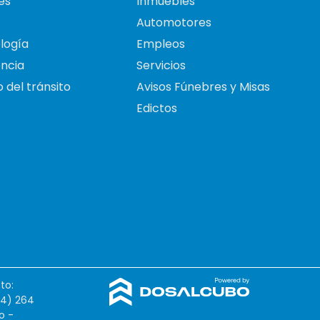
es
Inmuebles
Automotores
logía
Empleos
ncia
Servicios
 del tránsito
Avisos Fúnebres y Misas
Edictos
to:
54) 264
o -