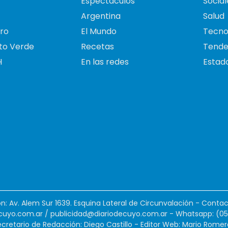
Espectáculos
Social
Argentina
Salud
ro
El Mundo
Tecno
to Verde
Recetas
Tende
H
En las redes
Estado
ión: Av. Alem Sur 1639. Esquina Lateral de Circunvalación - Contac
cuyo.com.ar
/
publicidad@diariodecuyo.com.ar
-
Whatsapp: (0
cretario de Redacción: Diego Castillo - Editor Web: Mario Romer