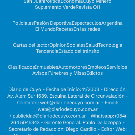
San Juan
Política
Economía
Cuyo Minero
Suplemento Verde
Revista OH
Policiales
Pasión Deportiva
Espectáculos
Argentina
El Mundo
Recetas
En las redes
Cartas del lector
Opinion
Sociales
Salud
Tecnología
Tendencia
Estado del tránsito
Clasificados
Inmuebles
Automotores
Empleos
Servicios
Avisos Fúnebres y Misas
Edictos
Diario de Cuyo - Fecha de Inicio: 11/2003 - Dirección:
Av. Alem Sur 1639. Esquina Lateral de Circunvalación -
Contacto:
web@diariodecuyo.com.ar
- Email:
web@diariodecuyo.com.ar
/
publicidad@diariodecuyo.com.ar
-
Whatsapp: (054)
264 5045343 - Gerente General: Pablo Dellazoppa -
Secretario de Redacción: Diego Castillo - Editor Web: