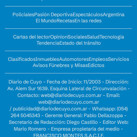
Policiales
Pasión Deportiva
Espectáculos
Argentina
El Mundo
Recetas
En las redes
Cartas del lector
Opinion
Sociales
Salud
Tecnología
Tendencia
Estado del tránsito
Clasificados
Inmuebles
Automotores
Empleos
Servicios
Avisos Fúnebres y Misas
Edictos
Diario de Cuyo - Fecha de Inicio: 11/2003 - Dirección:
Av. Alem Sur 1639. Esquina Lateral de Circunvalación -
Contacto:
web@diariodecuyo.com.ar
- Email:
web@diariodecuyo.com.ar
/
publicidad@diariodecuyo.com.ar
-
Whatsapp: (054)
264 5045343 - Gerente General: Pablo Dellazoppa -
Secretario de Redacción: Diego Castillo - Editor Web:
Mario Romero - Empresa propietaria del medio -
FRANCISCO MONTES S.A.C.I.F.