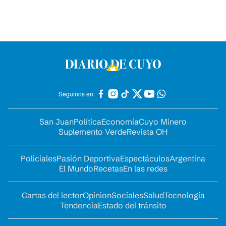
Seguinos en:
San Juan
Política
Economía
Cuyo Minero
Suplemento Verde
Revista OH
Policiales
Pasión Deportiva
Espectáculos
Argentina
El Mundo
Recetas
En las redes
Cartas del lector
Opinion
Sociales
Salud
Tecnología
Tendencia
Estado del tránsito