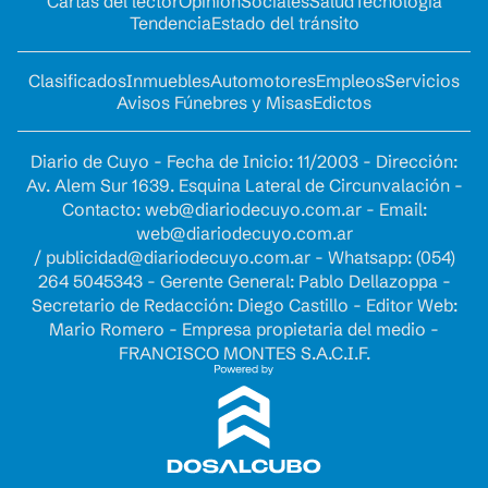
Cartas del lector
Opinion
Sociales
Salud
Tecnología
Tendencia
Estado del tránsito
Clasificados
Inmuebles
Automotores
Empleos
Servicios
Avisos Fúnebres y Misas
Edictos
Diario de Cuyo - Fecha de Inicio: 11/2003 - Dirección:
Av. Alem Sur 1639. Esquina Lateral de Circunvalación -
Contacto:
web@diariodecuyo.com.ar
- Email:
web@diariodecuyo.com.ar
/
publicidad@diariodecuyo.com.ar
-
Whatsapp: (054)
264 5045343 - Gerente General: Pablo Dellazoppa -
Secretario de Redacción: Diego Castillo - Editor Web:
Mario Romero - Empresa propietaria del medio -
FRANCISCO MONTES S.A.C.I.F.