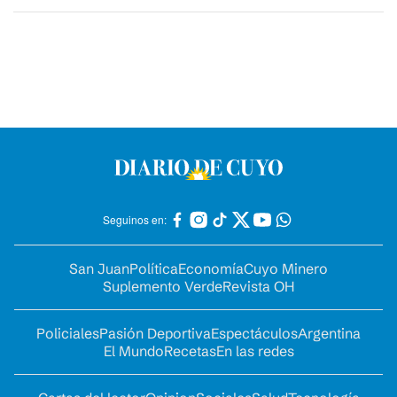
Seguinos en:
San Juan
Política
Economía
Cuyo Minero
Suplemento Verde
Revista OH
Policiales
Pasión Deportiva
Espectáculos
Argentina
El Mundo
Recetas
En las redes