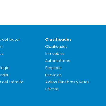
 del lector
Clasificados
on
Clasificados
es
Inmuebles
Automotores
logía
Empleos
ncia
Servicios
 del tránsito
Avisos Fúnebres y Misas
Edictos