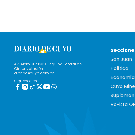
Seccione
San Juan
Av. Alem Sur 1639. Esquina Lateral de
Política
Circunvalación
diariodecuyo.com.ar
Economía
Siguenos en:
Cuyo Mine
Suplemen
Revista O