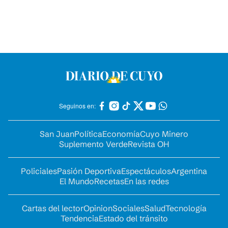
Seguinos en:
San Juan
Política
Economía
Cuyo Minero
Suplemento Verde
Revista OH
Policiales
Pasión Deportiva
Espectáculos
Argentina
El Mundo
Recetas
En las redes
Cartas del lector
Opinion
Sociales
Salud
Tecnología
Tendencia
Estado del tránsito