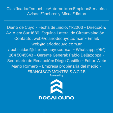
Clasificados
Inmuebles
Automotores
Empleos
Servicios
Avisos Fúnebres y Misas
Edictos
Diario de Cuyo - Fecha de Inicio: 11/2003 - Dirección:
Av. Alem Sur 1639. Esquina Lateral de Circunvalación -
Contacto:
web@diariodecuyo.com.ar
- Email:
web@diariodecuyo.com.ar
/
publicidad@diariodecuyo.com.ar
-
Whatsapp: (054)
264 5045343 - Gerente General: Pablo Dellazoppa -
Secretario de Redacción: Diego Castillo - Editor Web:
Mario Romero - Empresa propietaria del medio -
FRANCISCO MONTES S.A.C.I.F.