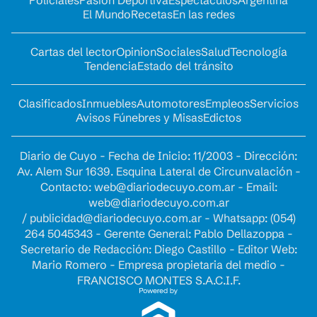
El Mundo
Recetas
En las redes
Cartas del lector
Opinion
Sociales
Salud
Tecnología
Tendencia
Estado del tránsito
Clasificados
Inmuebles
Automotores
Empleos
Servicios
Avisos Fúnebres y Misas
Edictos
Diario de Cuyo - Fecha de Inicio: 11/2003 - Dirección:
Av. Alem Sur 1639. Esquina Lateral de Circunvalación -
Contacto:
web@diariodecuyo.com.ar
- Email:
web@diariodecuyo.com.ar
/
publicidad@diariodecuyo.com.ar
-
Whatsapp: (054)
264 5045343 - Gerente General: Pablo Dellazoppa -
Secretario de Redacción: Diego Castillo - Editor Web:
Mario Romero - Empresa propietaria del medio -
FRANCISCO MONTES S.A.C.I.F.