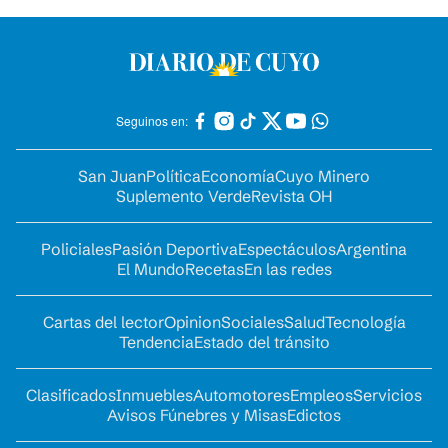
Seguinos en:
San Juan
Política
Economía
Cuyo Minero
Suplemento Verde
Revista OH
Policiales
Pasión Deportiva
Espectáculos
Argentina
El Mundo
Recetas
En las redes
Cartas del lector
Opinion
Sociales
Salud
Tecnología
Tendencia
Estado del tránsito
Clasificados
Inmuebles
Automotores
Empleos
Servicios
Avisos Fúnebres y Misas
Edictos