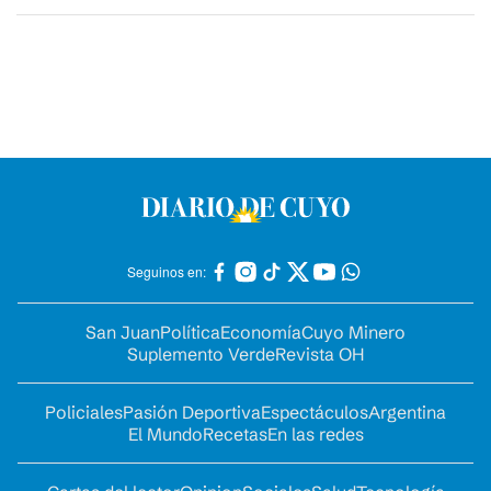
Seguinos en:
San Juan
Política
Economía
Cuyo Minero
Suplemento Verde
Revista OH
Policiales
Pasión Deportiva
Espectáculos
Argentina
El Mundo
Recetas
En las redes