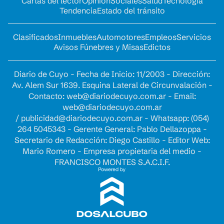
Cartas del lector
Opinion
Sociales
Salud
Tecnología
Tendencia
Estado del tránsito
Clasificados
Inmuebles
Automotores
Empleos
Servicios
Avisos Fúnebres y Misas
Edictos
Diario de Cuyo - Fecha de Inicio: 11/2003 - Dirección:
Av. Alem Sur 1639. Esquina Lateral de Circunvalación -
Contacto:
web@diariodecuyo.com.ar
- Email:
web@diariodecuyo.com.ar
/
publicidad@diariodecuyo.com.ar
-
Whatsapp: (054)
264 5045343 - Gerente General: Pablo Dellazoppa -
Secretario de Redacción: Diego Castillo - Editor Web:
Mario Romero - Empresa propietaria del medio -
FRANCISCO MONTES S.A.C.I.F.