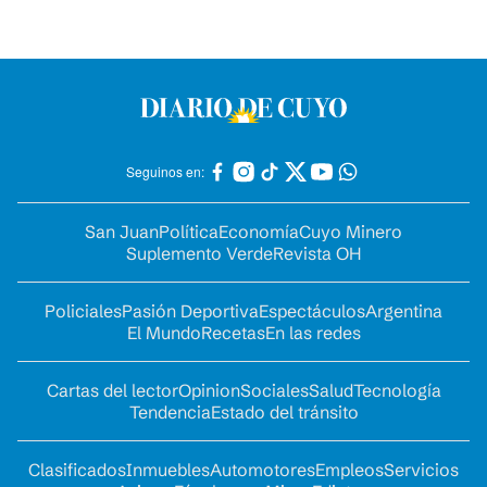
Seguinos en:
San Juan
Política
Economía
Cuyo Minero
Suplemento Verde
Revista OH
Policiales
Pasión Deportiva
Espectáculos
Argentina
El Mundo
Recetas
En las redes
Cartas del lector
Opinion
Sociales
Salud
Tecnología
Tendencia
Estado del tránsito
Clasificados
Inmuebles
Automotores
Empleos
Servicios