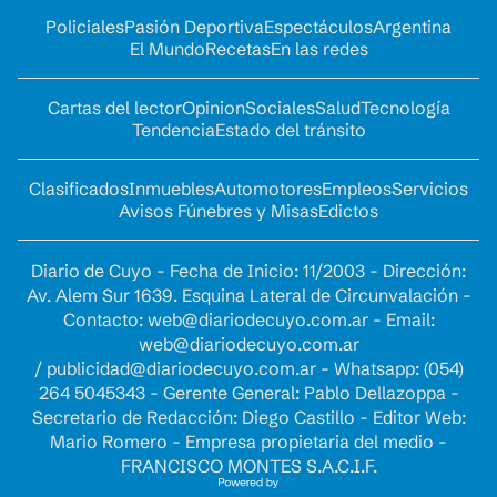
Policiales
Pasión Deportiva
Espectáculos
Argentina
El Mundo
Recetas
En las redes
Cartas del lector
Opinion
Sociales
Salud
Tecnología
Tendencia
Estado del tránsito
Clasificados
Inmuebles
Automotores
Empleos
Servicios
Avisos Fúnebres y Misas
Edictos
Diario de Cuyo - Fecha de Inicio: 11/2003 - Dirección:
Av. Alem Sur 1639. Esquina Lateral de Circunvalación -
Contacto:
web@diariodecuyo.com.ar
- Email:
web@diariodecuyo.com.ar
/
publicidad@diariodecuyo.com.ar
-
Whatsapp: (054)
264 5045343 - Gerente General: Pablo Dellazoppa -
Secretario de Redacción: Diego Castillo - Editor Web:
Mario Romero - Empresa propietaria del medio -
FRANCISCO MONTES S.A.C.I.F.