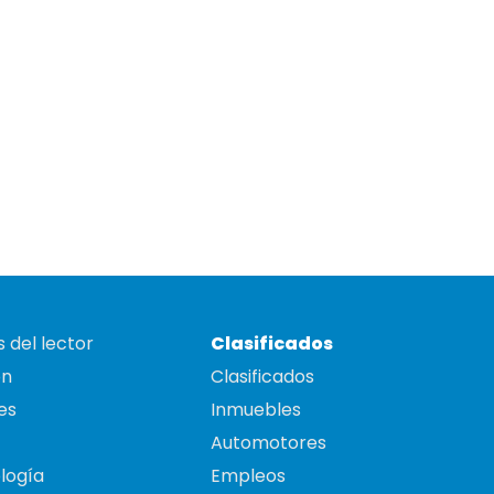
 del lector
Clasificados
on
Clasificados
es
Inmuebles
Automotores
logía
Empleos