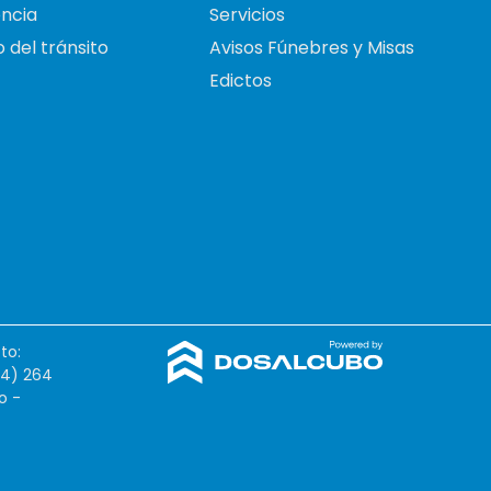
ncia
Servicios
 del tránsito
Avisos Fúnebres y Misas
Edictos
to:
54) 264
o -