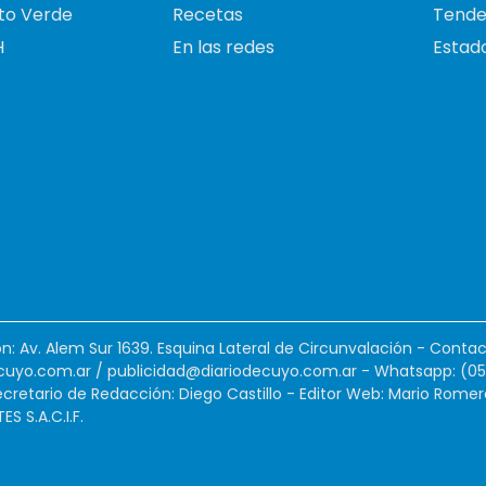
to Verde
Recetas
Tende
H
En las redes
Estado
ión: Av. Alem Sur 1639. Esquina Lateral de Circunvalación - Contac
cuyo.com.ar
/
publicidad@diariodecuyo.com.ar
-
Whatsapp: (0
cretario de Redacción: Diego Castillo - Editor Web: Mario Romer
 S.A.C.I.F.