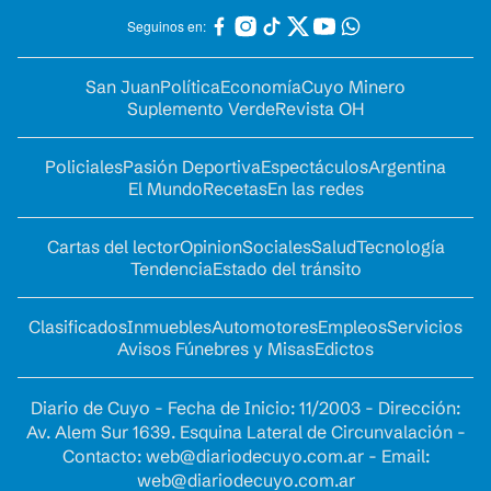
Seguinos en:
San Juan
Política
Economía
Cuyo Minero
Suplemento Verde
Revista OH
Policiales
Pasión Deportiva
Espectáculos
Argentina
El Mundo
Recetas
En las redes
Cartas del lector
Opinion
Sociales
Salud
Tecnología
Tendencia
Estado del tránsito
Clasificados
Inmuebles
Automotores
Empleos
Servicios
Avisos Fúnebres y Misas
Edictos
Diario de Cuyo - Fecha de Inicio: 11/2003 - Dirección:
Av. Alem Sur 1639. Esquina Lateral de Circunvalación -
Contacto:
web@diariodecuyo.com.ar
- Email:
web@diariodecuyo.com.ar