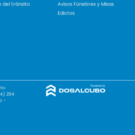
 del tránsito
Avisos Fúnebres y Misas
Edictos
to:
54) 264
o -