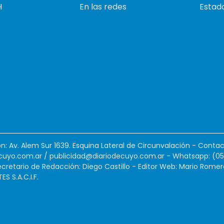
H
En las redes
Estado
ión: Av. Alem Sur 1639. Esquina Lateral de Circunvalación - Contac
cuyo.com.ar
/
publicidad@diariodecuyo.com.ar
-
Whatsapp: (0
cretario de Redacción: Diego Castillo - Editor Web: Mario Romer
 S.A.C.I.F.