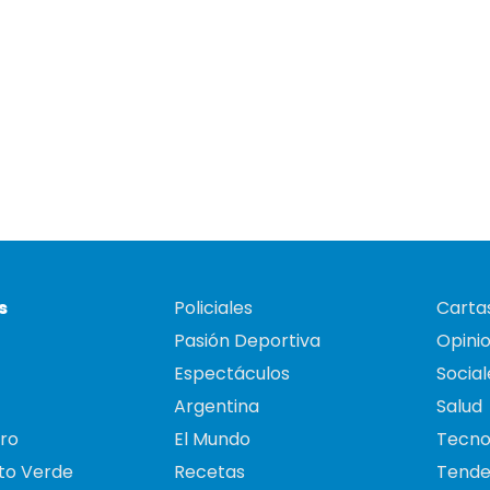
s
Policiales
Cartas
Pasión Deportiva
Opini
Espectáculos
Social
Argentina
Salud
ro
El Mundo
Tecno
to Verde
Recetas
Tende