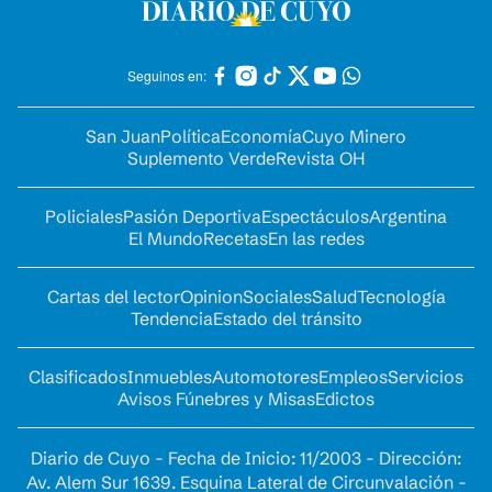
Seguinos en:
San Juan
Política
Economía
Cuyo Minero
Suplemento Verde
Revista OH
Policiales
Pasión Deportiva
Espectáculos
Argentina
El Mundo
Recetas
En las redes
Cartas del lector
Opinion
Sociales
Salud
Tecnología
Tendencia
Estado del tránsito
Clasificados
Inmuebles
Automotores
Empleos
Servicios
Avisos Fúnebres y Misas
Edictos
Diario de Cuyo - Fecha de Inicio: 11/2003 - Dirección:
Av. Alem Sur 1639. Esquina Lateral de Circunvalación -