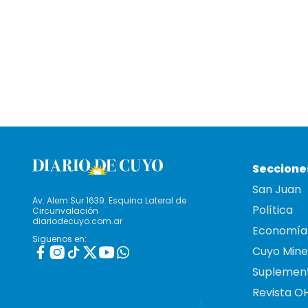
Seccione
San Juan
Av. Alem Sur 1639. Esquina Lateral de
Política
Circunvalación
diariodecuyo.com.ar
Economía
Siguenos en:
Cuyo Mine
Suplemen
Revista O