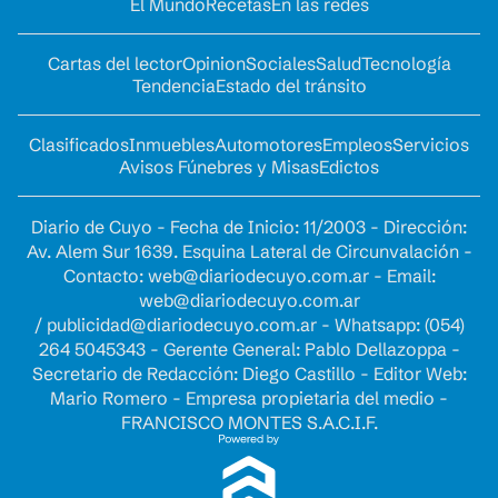
El Mundo
Recetas
En las redes
Cartas del lector
Opinion
Sociales
Salud
Tecnología
Tendencia
Estado del tránsito
Clasificados
Inmuebles
Automotores
Empleos
Servicios
Avisos Fúnebres y Misas
Edictos
Diario de Cuyo - Fecha de Inicio: 11/2003 - Dirección:
Av. Alem Sur 1639. Esquina Lateral de Circunvalación -
Contacto:
web@diariodecuyo.com.ar
- Email:
web@diariodecuyo.com.ar
/
publicidad@diariodecuyo.com.ar
-
Whatsapp: (054)
264 5045343 - Gerente General: Pablo Dellazoppa -
Secretario de Redacción: Diego Castillo - Editor Web:
Mario Romero - Empresa propietaria del medio -
FRANCISCO MONTES S.A.C.I.F.