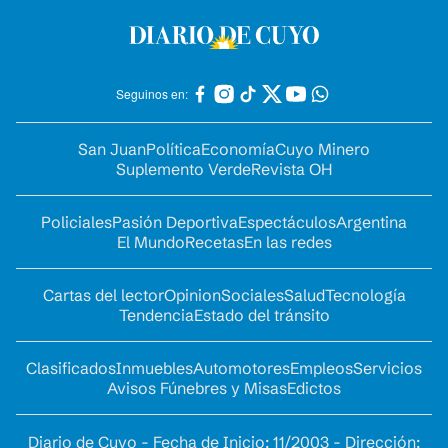
Seguinos en:
San Juan
Política
Economía
Cuyo Minero
Suplemento Verde
Revista OH
Policiales
Pasión Deportiva
Espectáculos
Argentina
El Mundo
Recetas
En las redes
Cartas del lector
Opinion
Sociales
Salud
Tecnología
Tendencia
Estado del tránsito
Clasificados
Inmuebles
Automotores
Empleos
Servicios
Avisos Fúnebres y Misas
Edictos
Diario de Cuyo - Fecha de Inicio: 11/2003 - Dirección: