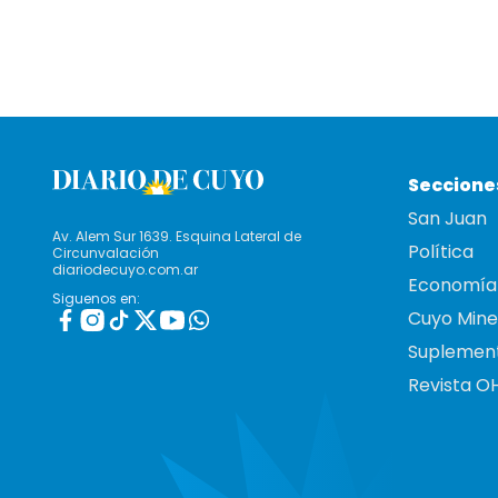
Seccione
San Juan
Av. Alem Sur 1639. Esquina Lateral de
Política
Circunvalación
diariodecuyo.com.ar
Economía
Siguenos en:
Cuyo Mine
Suplemen
Revista O