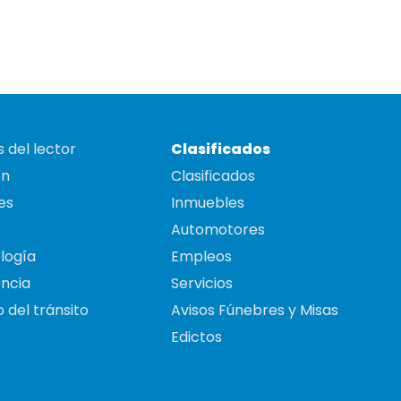
 del lector
Clasificados
on
Clasificados
es
Inmuebles
Automotores
logía
Empleos
ncia
Servicios
 del tránsito
Avisos Fúnebres y Misas
Edictos