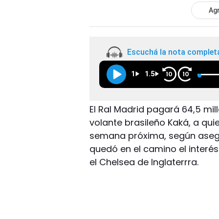
Agr
Escuchá la nota complet
1
1.5
10
10
El Ral Madrid pagará 64,5 mil
volante brasileño Kaká, a qu
semana próxima, según asegu
quedó en el camino el interé
el Chelsea de Inglaterrra.