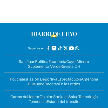
Seguinos en:
San Juan
Política
Economía
Cuyo Minero
Suplemento Verde
Revista OH
Policiales
Pasión Deportiva
Espectáculos
Argentina
El Mundo
Recetas
En las redes
Cartas del lector
Opinion
Sociales
Salud
Tecnología
Tendencia
Estado del tránsito