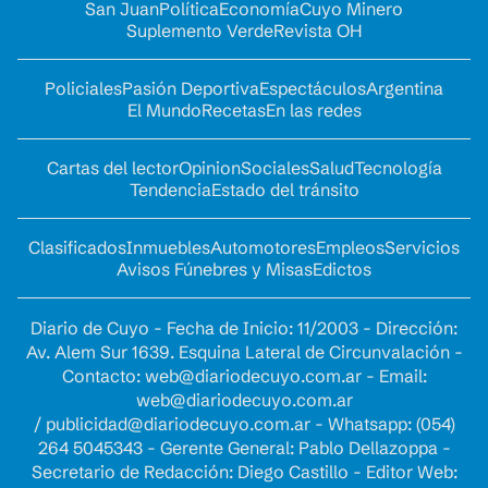
San Juan
Política
Economía
Cuyo Minero
Suplemento Verde
Revista OH
Policiales
Pasión Deportiva
Espectáculos
Argentina
El Mundo
Recetas
En las redes
Cartas del lector
Opinion
Sociales
Salud
Tecnología
Tendencia
Estado del tránsito
Clasificados
Inmuebles
Automotores
Empleos
Servicios
Avisos Fúnebres y Misas
Edictos
Diario de Cuyo - Fecha de Inicio: 11/2003 - Dirección:
Av. Alem Sur 1639. Esquina Lateral de Circunvalación -
Contacto:
web@diariodecuyo.com.ar
- Email:
web@diariodecuyo.com.ar
/
publicidad@diariodecuyo.com.ar
-
Whatsapp: (054)
264 5045343 - Gerente General: Pablo Dellazoppa -
Secretario de Redacción: Diego Castillo - Editor Web: