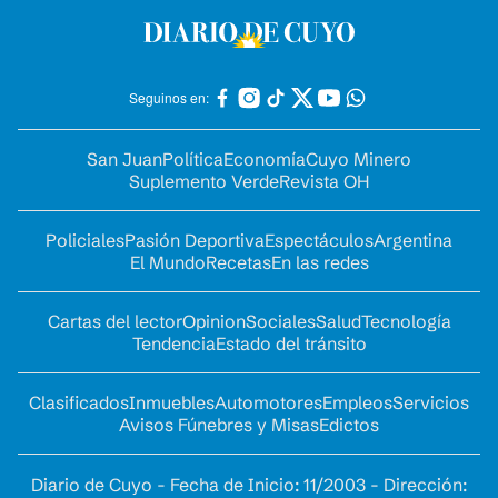
Seguinos en:
San Juan
Política
Economía
Cuyo Minero
Suplemento Verde
Revista OH
Policiales
Pasión Deportiva
Espectáculos
Argentina
El Mundo
Recetas
En las redes
Cartas del lector
Opinion
Sociales
Salud
Tecnología
Tendencia
Estado del tránsito
Clasificados
Inmuebles
Automotores
Empleos
Servicios
Avisos Fúnebres y Misas
Edictos
Diario de Cuyo - Fecha de Inicio: 11/2003 - Dirección: