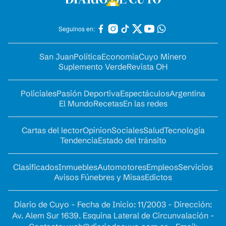
Seguinos en:
San Juan
Política
Economía
Cuyo Minero
Suplemento Verde
Revista OH
Policiales
Pasión Deportiva
Espectáculos
Argentina
El Mundo
Recetas
En las redes
Cartas del lector
Opinion
Sociales
Salud
Tecnología
Tendencia
Estado del tránsito
Clasificados
Inmuebles
Automotores
Empleos
Servicios
Avisos Fúnebres y Misas
Edictos
Diario de Cuyo - Fecha de Inicio: 11/2003 - Dirección:
Av. Alem Sur 1639. Esquina Lateral de Circunvalación -